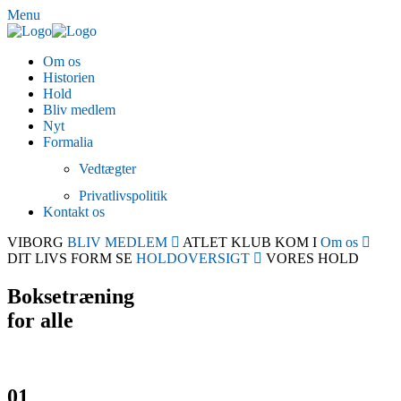
Menu
Om os
Historien
Hold
Bliv medlem
Nyt
Formalia
Vedtægter
Privatlivspolitik
Kontakt os
VIBORG
BLIV MEDLEM
ATLET
KLUB
KOM I
Om os
DIT LIVS
FORM
SE
HOLDOVERSIGT
VORES
HOLD
Boksetræning
for alle
01