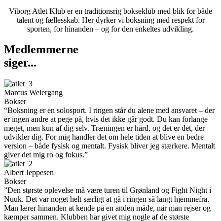
Viborg Atlet Klub er en traditionsrig bokseklub med blik for både
talent og fællesskab. Her dyrker vi boksning med respekt for
sporten, for hinanden – og for den enkeltes udvikling.
Medlemmerne
siger...
Marcus Weiergang
Bokser
“Boksning er en solosport. I ringen står du alene med ansvaret – der
er ingen andre at pege på, hvis det ikke går godt. Du kan forlange
meget, men kun af dig selv. Træningen er hård, og det er det, der
udvikler dig. For mig handler det om hele tiden at blive en bedre
version – både fysisk og mentalt. Fysisk bliver jeg stærkere. Mentalt
giver det mig ro og fokus.”
Albert Jeppesen
Bokser
”Den største oplevelse må være turen til Grønland og Fight Night i
Nuuk. Det var noget helt særligt at gå i ringen så langt hjemmefra.
Man lærer hinanden at kende på en anden måde, når man rejser og
kæmper sammen. Klubben har givet mig nogle af de største